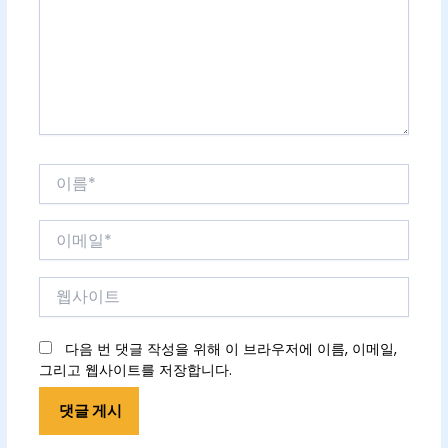
력
하
세
요...
이
름
*
이
메
일
웹
*
사
이
트
다음 번 댓글 작성을 위해 이 브라우저에 이름, 이메일,
그리고 웹사이트를 저장합니다.