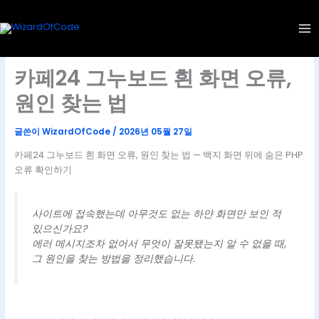
콘
텐
츠
로
건
카페24 그누보드 흰 화면 오류,
너
원인 찾는 법
뛰
기
글쓴이
WizardOfCode
/
2026년 05월 27일
카페24 그누보드 흰 화면 오류, 원인 찾는 법 — 백지 화면 뒤에 숨은 PHP
오류 확인하기
사이트에 접속했는데 아무것도 없는 하얀 화면만 보인 적
있으신가요?
에러 메시지조차 없어서 무엇이 잘못됐는지 알 수 없을 때,
그 원인을 찾는 방법을 정리했습니다.