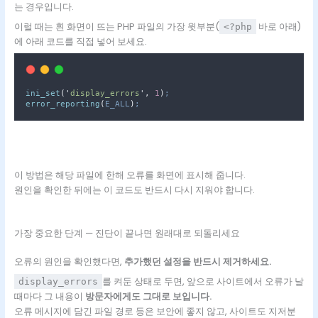
는 경우입니다.
이럴 때는 흰 화면이 뜨는 PHP 파일의 가장 윗부분(
바로 아래)
<?php
에 아래 코드를 직접 넣어 보세요.
ini_set
(
'
display_errors
'
,
1
)
;
error_reporting
(
E_ALL
)
;
이 방법은 해당 파일에 한해 오류를 화면에 표시해 줍니다.
원인을 확인한 뒤에는 이 코드도 반드시 다시 지워야 합니다.
가장 중요한 단계 — 진단이 끝나면 원래대로 되돌리세요
오류의 원인을 확인했다면,
추가했던 설정을 반드시 제거하세요.
를 켜둔 상태로 두면, 앞으로 사이트에서 오류가 날
display_errors
때마다 그 내용이
방문자에게도 그대로 보입니다.
오류 메시지에 담긴 파일 경로 등은 보안에 좋지 않고, 사이트도 지저분