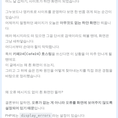
어느 날 갑자기, 사이트가 하얀 화면이 되었습니다
그누보드나 영카트로 사이트를 운영하다 보면 한 번쯤 겪게 되는 순간이
있습니다.
어제까지 멀쩡하던 페이지가 오늘은
아무것도 없는 하얀 화면
만 띄웁니
다.
에러 메시지라도 떠 있으면 그걸 단서로 검색이라도 해볼 텐데, 화면은
그냥 새하얗습니다.
어디서부터 손대야 할지 막막합니다.
특히
카페24(Cafe24) 호스팅
을 쓰신다면 이 상황을 더 자주 만나게 될
텐데요.
이 글에서는 왜 흰 화면이 뜨는지,
그리고 그 뒤에 숨은 진짜 원인을 어떻게 찾아내는지를 직접 겪은 경험을
바탕으로 정리했습니다.
왜 오류 메시지도 없이 흰 화면만 뜰까?
결론부터 말하면,
오류가 없는 게 아니라 오류를 화면에 보여주지 않도록
설정되어 있기 때문
입니다.
PHP에는
라는 설정이 있습니다.
display_errors