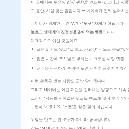
이 글에서는
무엇이 진짜 위험을 만드는지
, 그리고
저품
그 불안, 사실 맞는 말입니다 — 네이버가 진짜 싫어하는
네이버가 경계하는 건 “AI”나 “도구” 자체가 아닙니다.
블로그 생태계의 진정성을 갉아먹는 행동
입니다.
대표적으로 이런 것들이죠.
글은 읽지도 않고 “잘 보고 가요 :)” 식으로 복붙한,
짧은 시간에 무차별로 뿌리는 매크로성 대량 댓글
관계와 무관하게 순위만 노린 서이추·품앗이 어뷰징
이런 활동은 받는 사람도 금방 알아챕니다.
그리고 네이버는 이런 패턴을 걸러내는 방향으로 계속 
그러니 “자동화 = 똑같은 댓글을 빠르게 많이 뿌리기”라
그런데 ‘자동화’와 ‘스팸’은 같은 말이 아닙니다
위험을 만드는 건
도구
가 아니라
방식
입니다.
같은 “AI 댓글”이라도 두 갈래로 갈립니다.