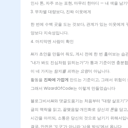
인사 톤, 자주 쓰는 표현, 마무리 한마디 — 내 색을 남
3. 무차별 대량보다, 진짜 이웃에게
한 번에 수백 곳을 도는 것보다, 관계가 있는 이웃에게
양보다 지속성입니다.
4. 마지막엔 사람이 확인
AI가 초안을 만들어 줘도, 게시 전에 한 번 훑어보는 
“내가 봐도 진심처럼 읽히는가”가 통과 기준이면 충분합
이 네 가지는
탐지를 피하는 요령
이 아닙니다.
활동을
진짜에 가깝게
만드는 기준이고, 그래서 위험이
그래서 WizardOfCode는 이렇게 만들었습니다
블로그비서AI와 댓글도움기는 처음부터 “대량 살포기”
글의 맥락을 읽고, 끝맺음말·개인화로
당신의 톤
을 담고
시간을 아끼되, 소통은 당신의 것으로 남기기 위해서입
결국, 안전은 ‘도구’가 아니라 ‘사용 방식’에서 옵니다