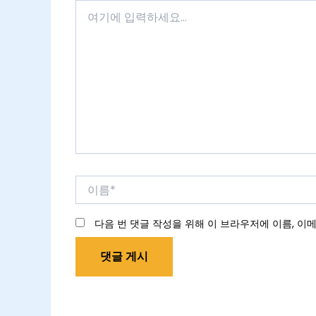
여
기
에
입
력
하
세
요...
이
름
*
다음 번 댓글 작성을 위해 이 브라우저에 이름, 이