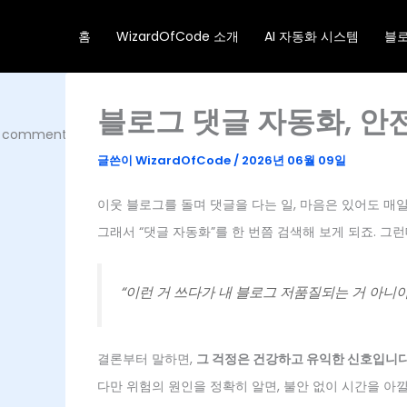
콘
텐
홈
WizardOfCode 소개
AI 자동화 시스템
블
츠
로
건
블로그 댓글 자동화, 안
너
뛰
기
글쓴이
WizardOfCode
/
2026년 06월 09일
이웃 블로그를 돌며 댓글을 다는 일, 마음은 있어도 매
그래서 “댓글 자동화”를 한 번쯤 검색해 보게 되죠. 그
“이런 거 쓰다가 내 블로그 저품질되는 거 아니야
결론부터 말하면,
그 걱정은 건강하고 유익한 신호입니다
다만 위험의 원인을 정확히 알면, 불안 없이 시간을 아낄