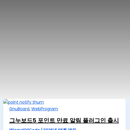
GnuBoard
,
WebProgram
그누보드5 포인트 만료 알림 플러그인 출시
WizardOfCode
/
2026년 05월 25일