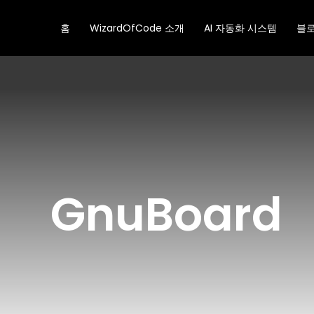
콘
텐
홈
WizardOfCode 소개
AI 자동화 시스템
블
츠
로
건
너
뛰
기
GnuBoard