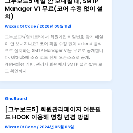
그누보드5 메일 안 보내질 때, SMTP
Manager V1 무료(코어 수정 없이 설
치)
WizardOfCode
/
2026년 05월 11일
그누보드5/영카트5에서 회원가입·비밀번호 찾기 메일
이 안 보내지나요? 코어 파일 수정 없이 extend 방식
으로 설치하는 SMTP Manager V1을 무료로 공개합니
다. GitHub에 소스 코드 전체 오픈소스로 공개,
PHPMailer 기반, 관리자 화면에서 SMTP 설정·발송 로
그 확인까지.
GnuBoard
[그누보드5] 회원관리페이지 여분필
드 HOOK 이용해 명칭 변경 방법
WizardOfCode
/
2024년 05월 06일