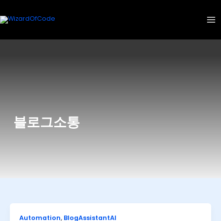
콘
텐
츠
로
건
너
뛰
기
블로그소통
Automation
,
BlogAssistantAI