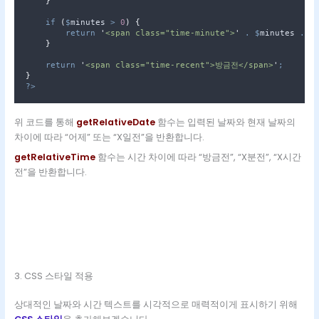
}
if
(
$
minutes
>
0
)
{
return
'
<span class="time-minute">
'
.
$
minutes
.
'
}
return
'
<span class="time-recent">방금전</span>
'
;
}
?>
위 코드를 통해
getRelativeDate
함수는 입력된 날짜와 현재 날짜의
차이에 따라 “어제” 또는 “X일전”을 반환합니다.
getRelativeTime
함수는 시간 차이에 따라 “방금전”, “X분전”, “X시간
전”을 반환합니다.
3. CSS 스타일 적용
상대적인 날짜와 시간 텍스트를 시각적으로 매력적이게 표시하기 위해