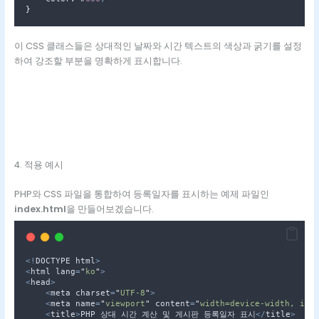
}
이 CSS 클래스들은 상대적인 날짜와 시간 텍스트의 색상과 굵기를 설정
하여 강조할 부분을 명확하게 표시합니다.
4. 적용 예시
PHP와 CSS 파일을 통합하여 등록일자를 표시하는 예제 파일인
index.html
을 만들어보겠습니다.
<!
DOCTYPE html
>
<
html lang
=
"
ko
"
>
<
head
>
<
meta charset
=
"
UTF-8
"
>
<
meta name
=
"
viewport
"
 content
=
"
width=device-width, ini
<
title
>
PHP 상대 시간 계산 및 게시판 등록일자 표시
</
title
>