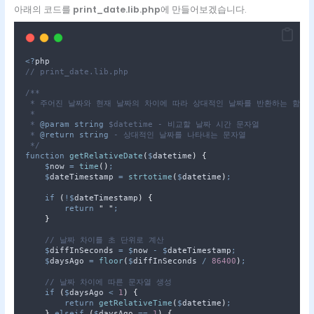
아래의 코드를
print_date.lib.php
에 만들어보겠습니다.
<?
php
// print_date.lib.php
/**
 * 주어진 날짜와 현재 날짜의 차이에 따라 상대적인 날짜를 반환하는 함수
 *
 * 
@param
string
 $datetime - 비교할 날짜 시간 문자열
 * 
@return
string
 - 상대적인 날짜를 나타내는 문자열
 */
function
getRelativeDate
(
$
datetime
)
{
$
now
=
time
()
;
$
dateTimestamp
=
strtotime
(
$
datetime
)
;
if
(
!$
dateTimestamp
)
{
return
"
"
;
}
// 날짜 차이를 초 단위로 계산
$
diffInSeconds
=
$
now
-
$
dateTimestamp
;
$
daysAgo
=
floor
(
$
diffInSeconds
/
86400
)
;
// 날짜 차이에 따른 문자열 생성
if
(
$
daysAgo
<
1
)
{
return
getRelativeTime
(
$
datetime
)
;
}
elseif
(
$
daysAgo
==
1
)
{