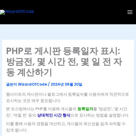
콘
텐
츠
로
건
너
뛰
PHP로 게시판 등록일자 표시:
기
방금전, 몇 시간 전, 몇 일 전 자
동 계산하기
글쓴이
WizardOfCode
/
2024년 06월 20일
웹사이트의 게시판이나 블로그에서 등록일자를 사용자에게 직관적으로
표시하는 것은 매우 중요합니다.
본 포스팅에서는 PHP를 이용해 게시물의
등록일자
를 ‘방금전’, ‘몇 시간
전’, ‘며칠 전’ 등의
상대적인 시간 형식
으로 표시하는 방법을 설명합니다.
이를 통해 사용자 경험을 개선하고, 게시물의 최신성을 쉽게 파악할 수
있게 됩니다.