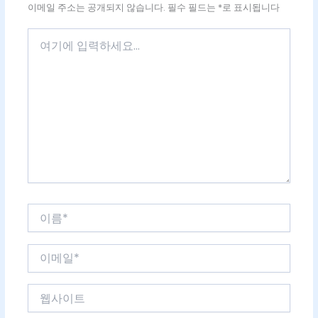
이메일 주소는 공개되지 않습니다.
필수 필드는
*
로 표시됩니다
여
기
에
입
력
하
세
요...
이
름
*
이
메
일
웹
*
사