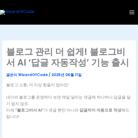
콘
텐
츠
로
건
너
뛰
블로그 관리 더 쉽게! 블로그비
기
서 AI ‘답글 자동작성’ 기능 출시
글쓴이
WizardOfCode
/
2025년 06월 11일
블로그 소통, 더 이상 힘들지 않아요!
네이버 블로그를 운영하다 보면 매일 달리는 댓글에 하나하나 답글을 달
기 쉽지 않죠.
이제
“블로그비서 AI”
가 댓글 뿐만 아니라
답글까지 자동으로 작성
해드
립니다!