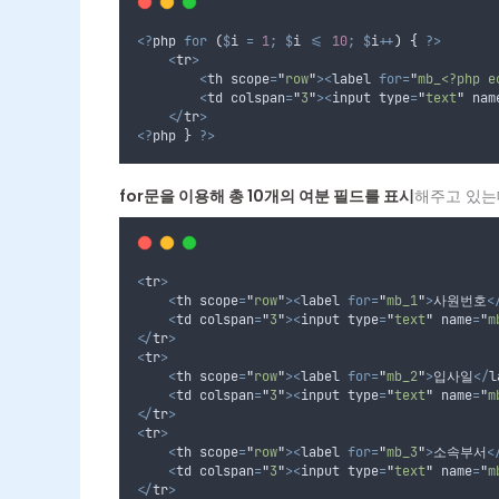
<?
php 
for
(
$
i
=
1
;
$
i
<=
10
;
$
i
++
)
{
?>
<
tr
>
<
th scope
=
"
row
"
><
label 
for=
"
mb_<?php e
<
td colspan
=
"
3
"
><
input type
=
"
text
"
 nam
</
tr
>
<?
php } 
?>
for문을 이용해 총 10개의 여분 필드를 표시
해주고 있는
<
tr
>
<
th scope
=
"
row
"
><
label 
for=
"
mb_1
"
>
사원번호
<
<
td colspan
=
"
3
"
><
input type
=
"
text
"
 name
=
"
m
</
tr
>
<
tr
>
<
th scope
=
"
row
"
><
label 
for=
"
mb_2
"
>
입사일
</
l
<
td colspan
=
"
3
"
><
input type
=
"
text
"
 name
=
"
m
</
tr
>
<
tr
>
<
th scope
=
"
row
"
><
label 
for=
"
mb_3
"
>
소속부서
<
<
td colspan
=
"
3
"
><
input type
=
"
text
"
 name
=
"
m
</
tr
>