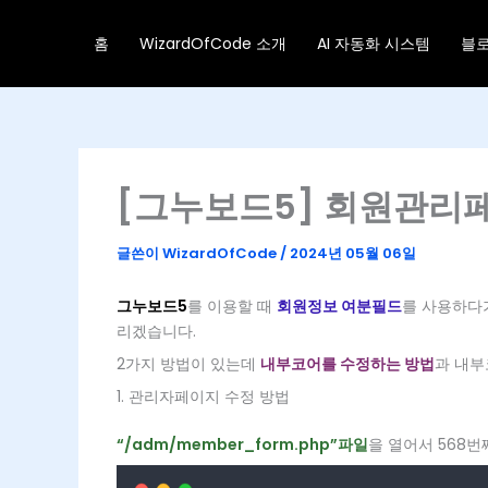
콘
텐
홈
WizardOfCode 소개
AI 자동화 시스템
블
츠
로
건
너
뛰
기
[그누보드5] 회원관리페
글쓴이
WizardOfCode
/
2024년 05월 06일
그누보드5
를 이용할 때
회원정보 여분필드
를 사용하다
리겠습니다.
2가지 방법이 있는데
내부코어를 수정하는 방법
과 내부
1. 관리자페이지 수정 방법
“/adm/member_form.php”파일
을 열어서 568번