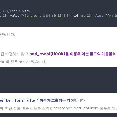
 
10
</
label
></
th
>
b_10
"
 value
=
"
<?php echo 
$
mb
['mb_10'] ?>
"
 id
=
"
mb_10
"
class=
"
frm_i
 있답니다.
 직접 수정하지 않고
add_event(HOOK)을 이용해 여분 필드의 이름을 
아래와 같은 코드가 있습니다.
ember_form_after” 함수가 호출되는 지점
입니다.
행될 때 회원 정보 여분 필드를 출력할 “member_add_column” 함수를 