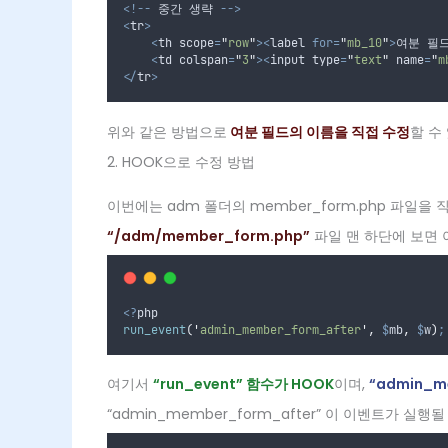
<!--
 중간 생략 
-->
<
tr
>
<
th scope
=
"
row
"
><
label 
for=
"
mb_10
"
>
여분 필드
<
td colspan
=
"
3
"
><
input type
=
"
text
"
 name
=
"
m
</
tr
>
위와 같은 방법으로
여분 필드의 이름을 직접 수정
할 수
2. HOOK으로 수정 방법
이번에는 adm 폴더의 member_form.php 파일을
“/adm/member_form.php”
파일 맨 하단에 보면 
<?
php
run_event
(
'
admin_member_form_after
'
,
$
mb
,
$
w
)
;
여기서
“run_event” 함수가 HOOK
이며,
“admin_m
“admin_member_form_after” 이 이벤트가 실