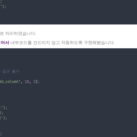
;
');
으로 처리하였습니다.
넣어서
내부코드를 건드리지 않고 작동하도록 구현해봤습니다.
지 접근 불가
dd_column
'
,
10
,
2
)
;
호');
);
서');
;