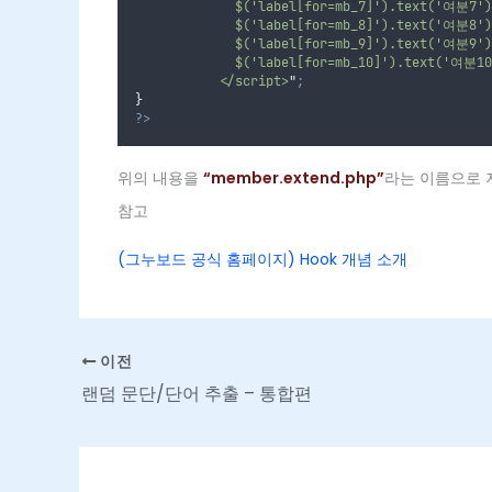
             $('label[for=mb_7]').text('여분7')
             $('label[for=mb_8]').text('여분8')
             $('label[for=mb_9]').text('여분9')
             $('label[for=mb_10]').text('여분10
           </script>
"
;
}
?>
위의 내용을
“member.extend.php”
라는 이름으로
참고
(그누보드 공식 홈페이지) Hook 개념 소개
이전
랜덤 문단/단어 추출 – 통합편