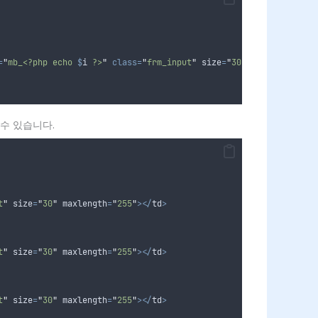
=
"
mb_<?php echo 
$
i
 ?>
"
class=
"
frm_input
"
 size
=
"
30
"
 maxlength
=
"
25
수 있습니다.
t
"
 size
=
"
30
"
 maxlength
=
"
255
"
></
td
>
t
"
 size
=
"
30
"
 maxlength
=
"
255
"
></
td
>
t
"
 size
=
"
30
"
 maxlength
=
"
255
"
></
td
>