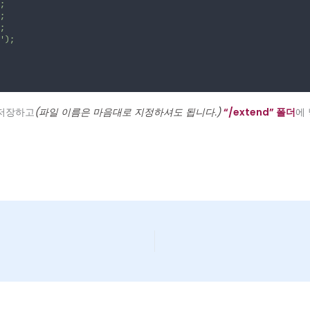
;
;
;
');
 저장하고
(파일 이름은 마음대로 지정하셔도 됩니다.)
“/extend” 폴더
에