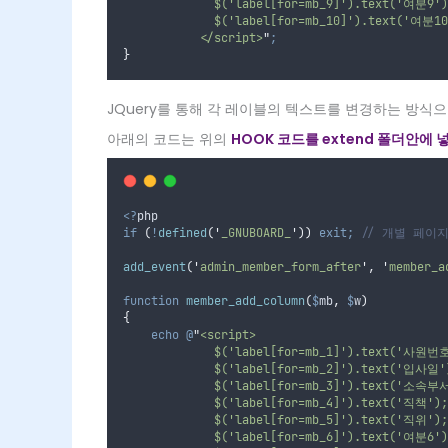
             $('label[for=mb_9]').text('여분9')
             $('label[for=mb_10]').text('여분10
           </script>
"
;
}
JQuery를 통해 각 레이블의 텍스트를 변경하는 방식
아래의 코드는 위의
HOOK 코드를 extend 폴더안에 
<?
php
if
(
!
defined
(
'
_GNUBOARD_
'
))
exit;
// 개별 페이
add_event
(
'
admin_member_form_after
'
,
'
member_a
function
member_add_column
(
$
mb
,
$
w
)
{
echo
@
"
<script>
             $('label[for=mb_1]').text('사원번
             $('label[for=mb_2]').text('입사일'
             $('label[for=mb_3]').text('소속부
             $('label[for=mb_4]').text('직책');
             $('label[for=mb_5]').text('직위');
             $('label[for=mb_6]').text('여분6')