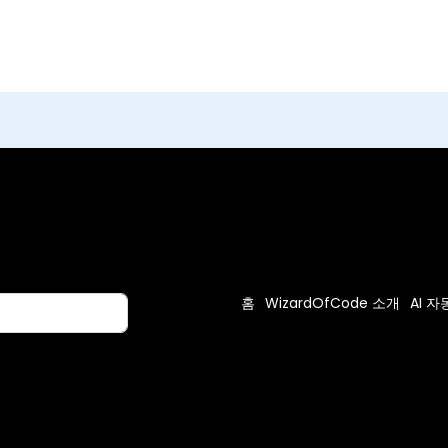
홈
WizardOfCode 소개
AI 