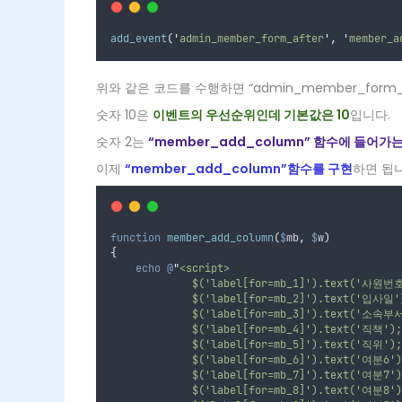
add_event
(
'
admin_member_form_after
'
,
'
member_a
위와 같은 코드를 수행하면 “admin_member_form
숫자 10은
이벤트의 우선순위인데 기본값은 10
입니다.
숫자 2는
“member_add_column” 함수에 들어
이제
“member_add_column”함수를 구현
하면 됩니
function
member_add_column
(
$
mb
,
$
w
)
{
echo
@
"
<script>
             $('label[for=mb_1]').text('사원번
             $('label[for=mb_2]').text('입사일'
             $('label[for=mb_3]').text('소속부
             $('label[for=mb_4]').text('직책');
             $('label[for=mb_5]').text('직위');
             $('label[for=mb_6]').text('여분6')
             $('label[for=mb_7]').text('여분7')
             $('label[for=mb_8]').text('여분8')