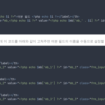
cho 
$
i
 ?>
"
>
여분 필드 
<?
php 
echo
$
i
?></
label
></
th
>
e
=
"
mb_<?php echo 
$
i
 ?>
"
 value
=
"
<?php echo 
$
mb
['mb_' . 
$
i
] ?>
"
 id
데 이 코드를 아래와 같이 고쳐주면 여분 필드의 이름을 수동으로 설정할 
/
label
></
th
>
b_1
"
 value
=
"
<?php echo 
$
mb
['mb_1'] ?>
"
 id
=
"
mb_1
"
class=
"
frm_inpu
abel
></
th
>
b_2
"
 value
=
"
<?php echo 
$
mb
['mb_2'] ?>
"
 id
=
"
mb_2
"
class=
"
frm_inpu
/
label
></
th
>
b_3
"
 value
=
"
<?php echo 
$
mb
['mb_3'] ?>
"
 id
=
"
mb_3
"
class=
"
frm_inpu