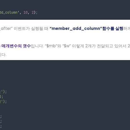
dd_column
'
,
10
,
2
)
;
_after” 이벤트가 실행될 때
“member_add_column”함수를 실행
하게
가는 매개변수의 갯수
입니다. “$mb”와 “$w” 이렇게 2개가 전달되고 있어서
다.
호');
);
서');
;
;
;