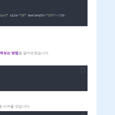
nput
"
 size
=
"
30
"
 maxlength
=
"
255
"
></
td
>
바꿔보는 방법
을 알아보겠습니다.
연결 시켜줄 것입니다.