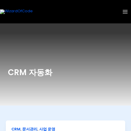
콘
텐
츠
로
건
너
뛰
기
CRM 자동화
CRM
,
문서관리
,
사업 운영