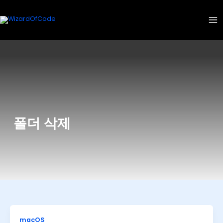
콘
텐
츠
로
건
너
뛰
기
폴더 삭제
macOS