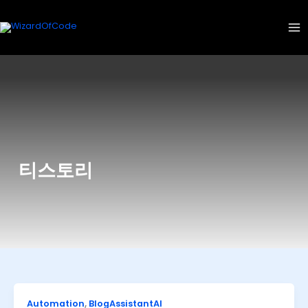
콘
텐
츠
로
건
너
뛰
기
티스토리
Automation
,
BlogAssistantAI