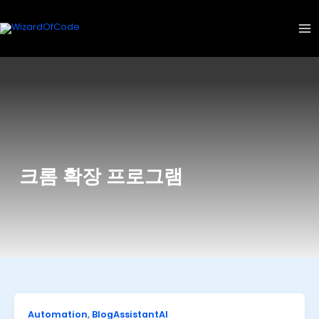
콘
텐
츠
로
건
너
뛰
기
크롬 확장 프로그램
Automation
,
BlogAssistantAI