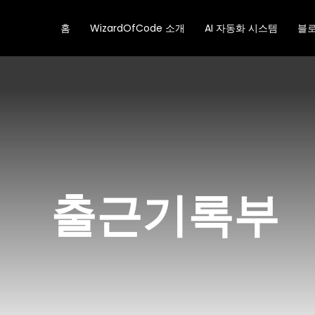
콘
텐
홈
WizardOfCode 소개
AI 자동화 시스템
블
츠
로
건
너
뛰
기
출근기록부