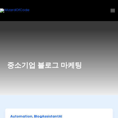
콘
텐
츠
로
건
너
뛰
기
중소기업 블로그 마케팅
Automation
,
BlogAssistantAI