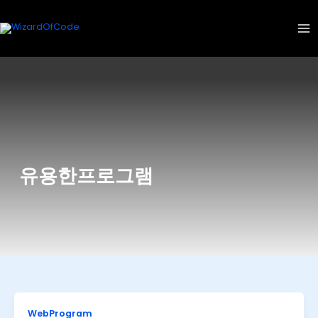
콘
텐
츠
로
건
너
뛰
기
유용한프로그램
WebProgram