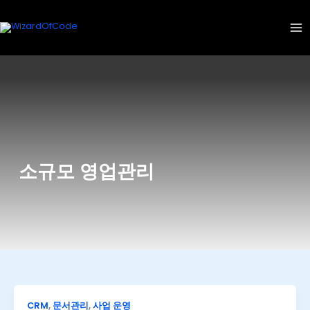
콘
텐
츠
로
건
너
뛰
기
소규모 영업관리
CRM
,
문서관리
,
사업 운영