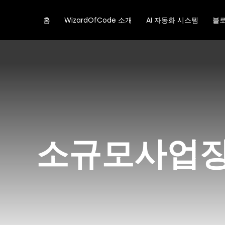
콘
텐
홈
WizardOfCode 소개
AI 자동화 시스템
블
츠
로
건
너
뛰
기
소규모사업