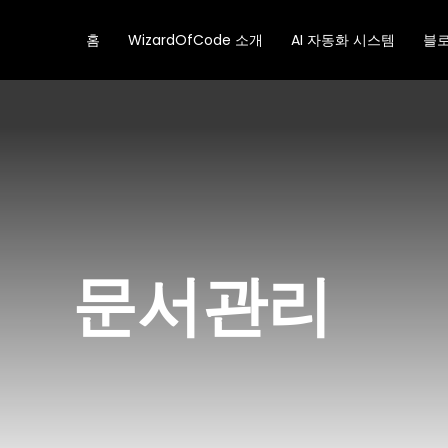
콘
텐
홈
WizardOfCode 소개
AI 자동화 시스템
블
츠
로
건
너
뛰
기
문서관리