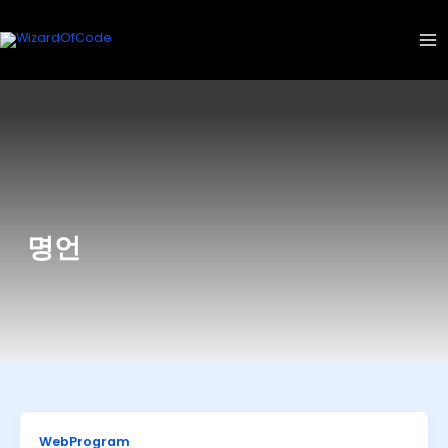
콘
텐
츠
로
건
너
뛰
기
명언
WebProgram