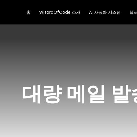
콘
텐
홈
WizardOfCode 소개
AI 자동화 시스템
블
츠
로
건
너
뛰
기
대량 메일 발