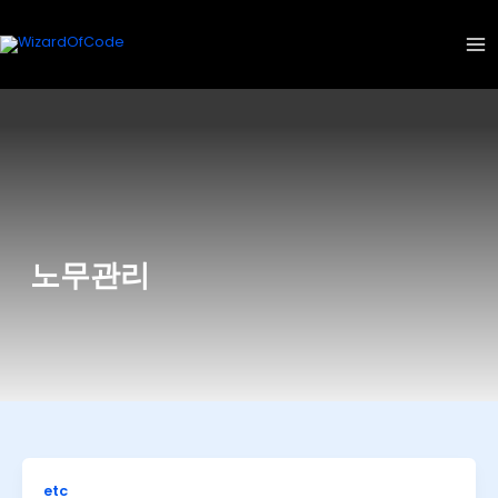
콘
텐
츠
로
건
너
뛰
기
노무관리
etc