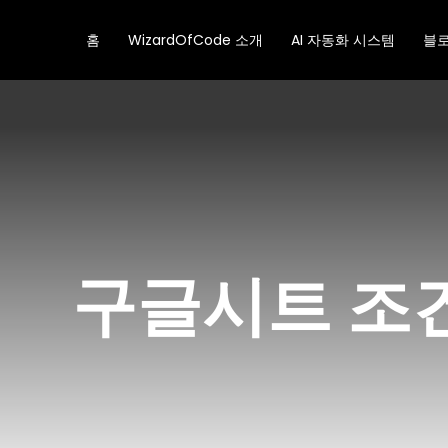
콘
텐
홈
WizardOfCode 소개
AI 자동화 시스템
블
츠
로
건
너
뛰
기
구글시트 조