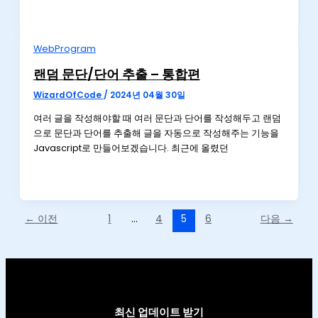
WebProgram
랜덤 문단/단어 추출 – 통합편
WizardOfCode
/
2024년 04월 30일
여러 글을 작성해야할 때 여러 문단과 단어를 작성해두고 랜덤
으로 문단과 단어를 추출해 글을 자동으로 작성해주는 기능을
Javascript로 만들어보겠습니다. 최근에 올렸던
←
이전
1
…
4
5
6
다음
→
최신 업데이트 받기