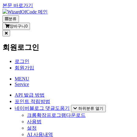
본문 바로가기
분류
장바구니
0
회원로그인
로그인
회원가입
MENU
Service
API 발급 방법
포인트 적립방법
네이버블로그 댓글도움기
하위분류 열기
크롬확장프로그램다운로드
사용법
설정
AI 사용내역