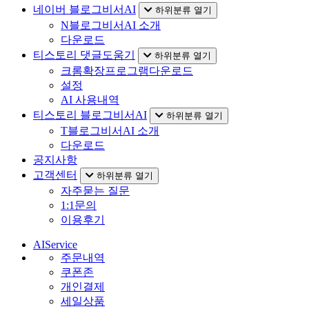
네이버 블로그비서AI
하위분류 열기
N블로그비서AI 소개
다운로드
티스토리 댓글도움기
하위분류 열기
크롬확장프로그램다운로드
설정
AI 사용내역
티스토리 블로그비서AI
하위분류 열기
T블로그비서AI 소개
다운로드
공지사항
고객센터
하위분류 열기
자주묻는 질문
1:1문의
이용후기
AIService
주문내역
쿠폰존
개인결제
세일상품