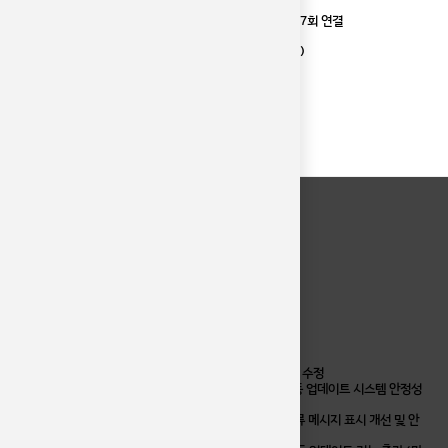
https://wizardofcode.notion.site/N-
1910c5ce454880ecb494fd5a955698b1#19…
197회 연결
2026년 설 연휴 특별 서비스 - 설인사말 적용
[안내] AI 본문요약 포인트 인하 안내 (2포인트로 변경)
목록
댓글목록 0
댓글목록
등록된 댓글이 없습니다.
CS CENTER
FAQ
1:1 문의
이용후기
공지사항
[업데이트 안내] 네이버블로그 댓글도움기 v1.1.12 – 버그 수정
[업데이트 안내] 블로그비서AI(ANBM) v2.25.31 – 자동 업데이트 시스템 안정성
강화
[업데이트 안내] 블로그비서AI(ANBM) v2.25.30 – 오류 메시지 표시 개선 및 안
정성 강화