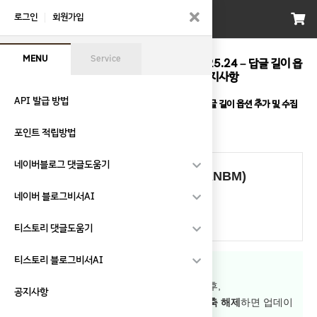
회
원
로그인
회원가입
로
그
인
MENU
Service
[업데이트 안내] 블로그비서AI(ANBM) v2.25.24 – 답글 길이 옵
션 추가 및 수집 기능 개선 > 공지사항
API 발급 방법
[업데이트 안내] 블로그비서AI(ANBM) v2.25.24 – 답글 길이 옵션 추가 및 수집
기능 개선
페이지 정보
포인트 적립방법
WizardOfCode
26-02-13 11:01
382회
0건
본문
네이버블로그 댓글도움기
[업데이트 안내] 블로그비서 AI(ANBM)
2.25.24 배포
네이버 블로그비서AI
버전:
2.25.23 → 2.25.24
티스토리 댓글도움기
티스토리 블로그비서AI
업데이트 방법
다운로드 페이지에서
최신 버전 다운로드
후,
공지사항
기존 설치된 위치에 덮어쓰기 방식으로 압축 해제
하면 업데이