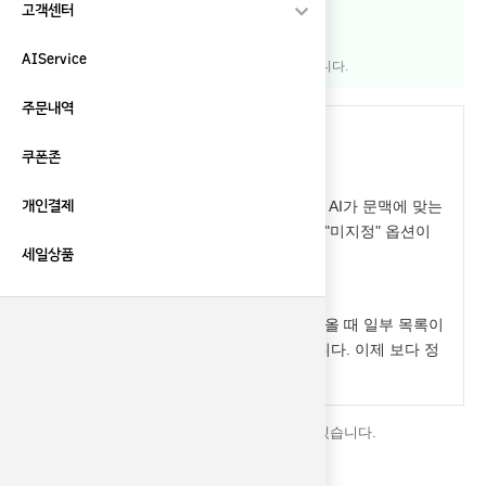
트가 완료됩니다.
고객센터
▶ 다운로드 페이지 바로가기
AIService
※ 별도의 설정 변경이나 재설치는 필요하지 않습니다.
주문내역
업데이트 내용
쿠폰존
1) 댓글 답글 길이 미지정 옵션 추가
사용자가 답글 길이를 직접 제한하지 않고, AI가 문맥에 맞는
개인결제
자연스러운 길이로 답글을 작성할 수 있는 "미지정" 옵션이
세일상품
추가되었습니다.
2) 답글 목록 수집 기능 개선
답글 작성을 위해 최근 포스팅 목록을 가져올 때 일부 목록이
제대로 수집되지 않던 문제를 수정하였습니다. 이제 보다 정
확하게 목록을 불러옵니다.
더 나은 서비스 제공을 위해 지속적으로 개선하겠습니다.
감사합니다.
관련링크