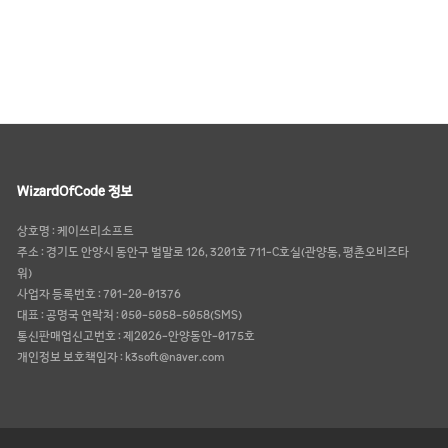
WizardOfCode 정보
상호명
: 케이쓰리소프트
주소
: 경기도 안양시 동안구 벌말로 126, 3201호 711-C호실(관양동, 평촌오비즈타
워)
사업자 등록번호
: 701-20-01376
대표
: 공명국
연락처
: 050-5058-5058(SMS)
통신판매업신고번호
: 제2026-안양동안-0175호
개인정보 보호책임자
: k3soft@naver.com