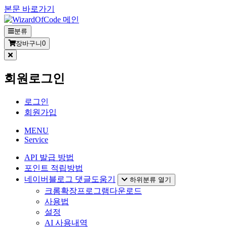
본문 바로가기
분류
장바구니
0
회원로그인
로그인
회원가입
MENU
Service
API 발급 방법
포인트 적립방법
네이버블로그 댓글도움기
하위분류 열기
크롬확장프로그램다운로드
사용법
설정
AI 사용내역