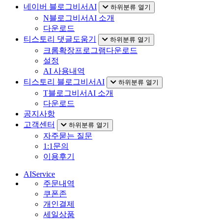
네이버 블로그비서AI
하위분류 열기
N블로그비서AI 소개
다운로드
티스토리 댓글도움기
하위분류 열기
크롬확장프로그램다운로드
설정
AI 사용내역
티스토리 블로그비서AI
하위분류 열기
T블로그비서AI 소개
다운로드
공지사항
고객센터
하위분류 열기
자주묻는 질문
1:1문의
이용후기
AIService
주문내역
쿠폰존
개인결제
세일상품